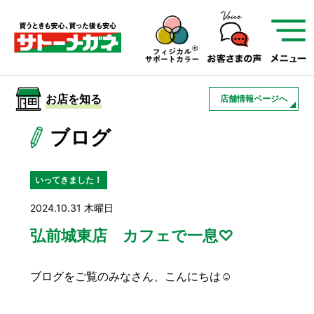
サトーメガネを知る
01
サトーメガネの遠近
02
検査・フィッティング
お店を知る
店舗情報ページへ
03
アフターサービス
サトーメガネについて
ブログ
お店を知る
いってきました！
2024.10.31 木曜日
サービスを知る
弘前城東店 カフェで一息♡
フレームについて
補聴器
遠近両用
ブログをご覧のみなさん、こんにちは☺