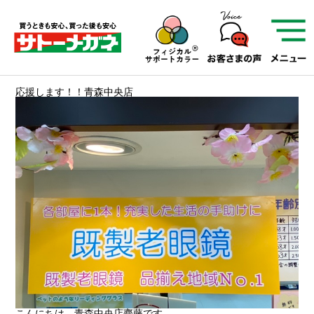
サトーメガネを知る
01
サトーメガネの遠近
応援します！！青森中央店
02
検査・フィッティング
03
アフターサービス
サトーメガネについて
お店を知る
サービスを知る
フレームについて
補聴器
遠近両用
こんにちは、青森中央店齊藤です。