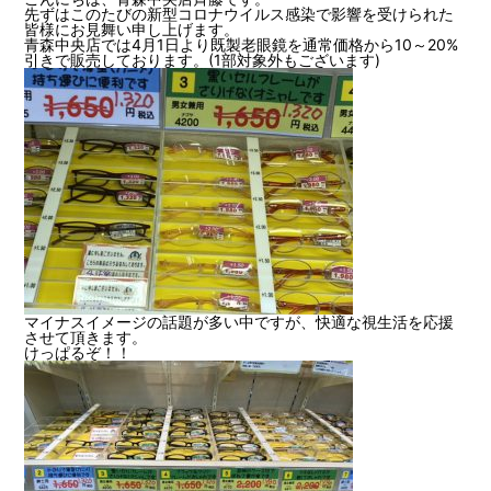
先ずはこのたびの新型コロナウイルス感染で影響を受けられた
豆知識
レスキュー
ご購入の流れ
レンズ交換
皆様にお見舞い申し上げます。
青森中央店では4月1日より既製老眼鏡を通常価格から10～20%
引きで販売しております。(1部対象外もございます)
お知らせ
会社概要
お問い合わせ
採用情報
プライバシーポリシー
マイナスイメージの話題が多い中ですが、快適な視生活を応援
させて頂きます。
けっぱるぞ！！