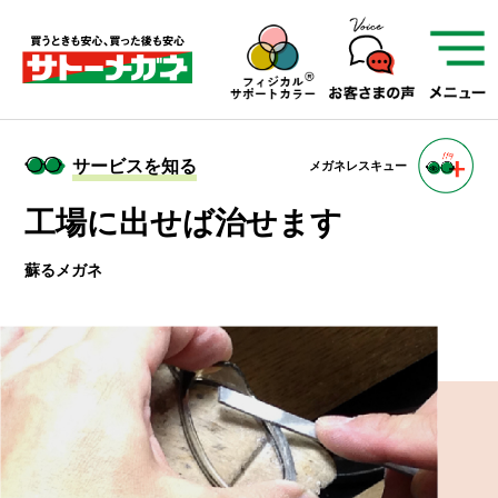
サトーメガネを知る
01
サトーメガネの遠近
02
検査・フィッティング
サービスを知る
メガネレスキュー
03
アフターサービス
サトーメガネについて
工場に出せば治せます
蘇るメガネ
お店を知る
サービスを知る
フレームについて
補聴器
遠近両用