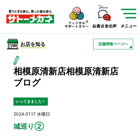
サトーメガネを知る
01
サトーメガネの遠近
02
検査・フィッティング
お店を知る
店舗情報ページへ
03
アフターサービス
サトーメガネについて
相模原清新店相模原清新店
お店を知る
ブログ
サービスを知る
いってきました！
2024.01.17 水曜日
フレームについて
補聴器
遠近両用
城巡り②