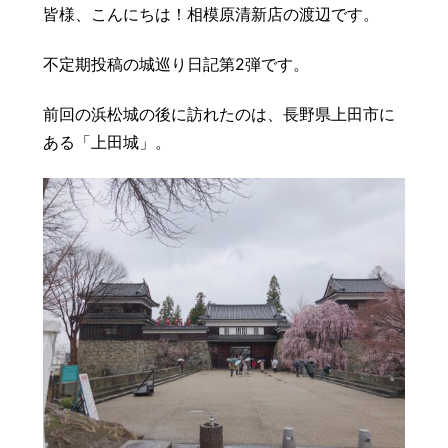
皆様、こんにちは！相模原清新店の渡辺です。
豆知識
レスキュー
ご購入の流れ
レンズ交換
不定期投稿の城巡り日記第2弾です。
お知らせ
会社概要
前回の浜松城の後に訪れたのは、長野県上田市に
お問い合わせ
ある「上田城」。
採用情報
プライバシーポリシー