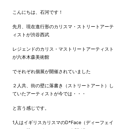
豆知識
レスキュー
ご購入の流れ
レンズ交換
こんにちは、石河です！
お知らせ
会社概要
先月、現在進行形のカリスマ・ストリートアーテ
ィストが渋谷西武
お問い合わせ
レジェンドのカリス・マストリートアーティスト
採用情報
プライバシーポリシー
が六本木森美術館
でそれぞれ個展が開催されていました
２人共、街の壁に落書き（ストリートアート）し
ていたアーティストが今では・・・
と言う感じです。
1人はイギリスカリスマのD*Face（ディーフェイ