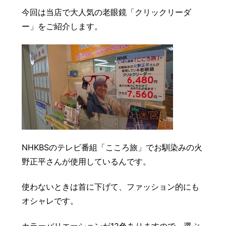
豆知識
レスキュー
ご購入の流れ
レンズ交換
今回は当店で大人気の老眼鏡「クリックリーダ
ー」をご紹介します。
お知らせ
会社概要
お問い合わせ
採用情報
プライバシーポリシー
NHKBSのテレビ番組「こころ旅」でお馴染みの火
野正平さんが使用しているんです。
使わないときは首に下げて、ファッション的にも
オシャレです。
カラーバリエーションが12色ありますので、選ぶ