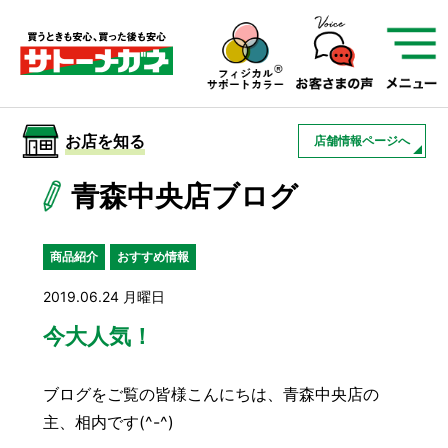
サトーメガネを知る
01
サトーメガネの遠近
02
検査・フィッティング
お店を知る
店舗情報ページへ
03
アフターサービス
サトーメガネについて
青森中央店ブログ
お店を知る
商品紹介
おすすめ情報
2019.06.24 月曜日
サービスを知る
今大人気！
フレームについて
補聴器
遠近両用
ブログをご覧の皆様こんにちは、青森中央店の
主、相内です(^-^)