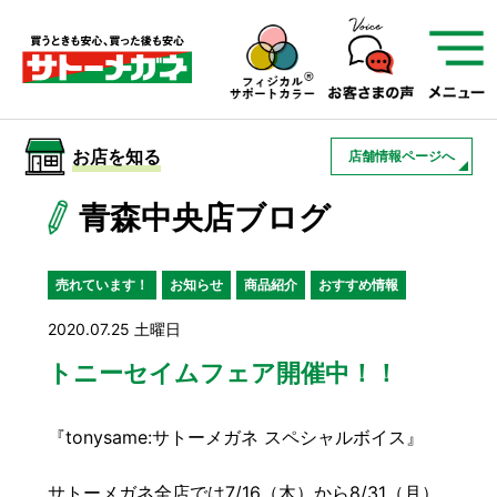
サトーメガネを知る
01
サトーメガネの遠近
02
検査・フィッティング
お店を知る
店舗情報ページへ
03
アフターサービス
サトーメガネについて
青森中央店ブログ
お店を知る
売れています！
お知らせ
商品紹介
おすすめ情報
2020.07.25 土曜日
サービスを知る
トニーセイムフェア開催中！！
フレームについて
補聴器
遠近両用
『tonysame:サトーメガネ スペシャルボイス』
サトーメガネ全店では7/16（木）から8/31（月）