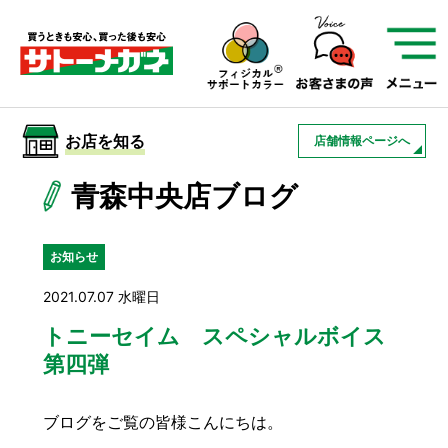
サトーメガネを知る
01
サトーメガネの遠近
02
検査・フィッティング
お店を知る
店舗情報ページへ
03
アフターサービス
サトーメガネについて
青森中央店ブログ
お店を知る
お知らせ
2021.07.07 水曜日
サービスを知る
トニーセイム スペシャルボイス
第四弾
フレームについて
補聴器
遠近両用
ブログをご覧の皆様こんにちは。