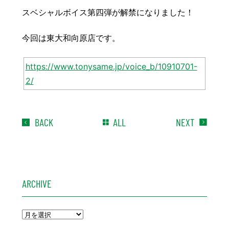
豆知識
レスキュー
ご購入の流れ
レンズ交換
スベシャルボイス第四弾が解禁になりました！
お知らせ
会社概要
今回は東大和向原店です。
お問い合わせ
https://www.tonysame.jp/voice_b/10910701-
2/
採用情報
プライバシーポリシー
BACK
ALL
NEXT
ARCHIVE