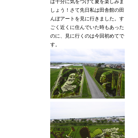
は十分に気をつけて夏を楽しみま
豆知識
レスキュー
ご購入の流れ
レンズ交換
しょう！さて先日私は田舎館の田
んぼアートを見に行きました。す
お知らせ
会社概要
ごく近くに住んでいた時もあった
のに、見に行くのは今回初めてで
お問い合わせ
す。
採用情報
プライバシーポリシー