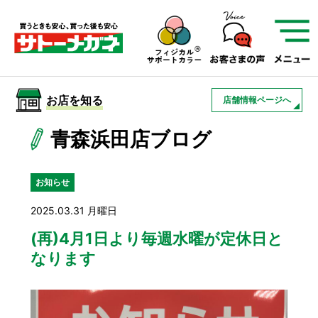
サトーメガネを知る
01
サトーメガネの遠近
02
検査・フィッティング
お店を知る
店舗情報ページへ
03
アフターサービス
サトーメガネについて
青森浜田店ブログ
お店を知る
お知らせ
2025.03.31 月曜日
サービスを知る
(再)4月1日より毎週水曜が定休日と
なります
フレームについて
補聴器
遠近両用