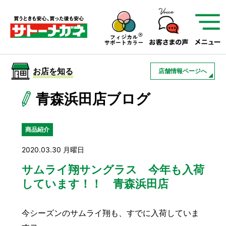
サトーメガネを知る
01
サトーメガネの遠近
02
検査・フィッティング
お店を知る
店舗情報ページへ
03
アフターサービス
サトーメガネについて
青森浜田店ブログ
お店を知る
商品紹介
2020.03.30 月曜日
サービスを知る
サムライ翔サングラス 今年も入荷
しています！！ 青森浜田店
フレームについて
補聴器
遠近両用
今シーズンのサムライ翔も、すでに入荷していま