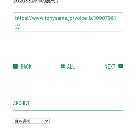
2020SS新作の感想」
https://www.tonysame.jp/voice_b/10907961-
2/
BACK
ALL
NEXT
ARCHIVE