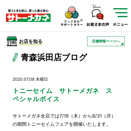
サトーメガネを知る
01
サトーメガネの遠近
02
検査・フィッティング
お店を知る
店舗情報ページへ
03
アフターサービス
サトーメガネについて
青森浜田店ブログ
お店を知る
2020.07.09 木曜日
サービスを知る
トニーセイム サトーメガネ ス
ペシャルボイス
フレームについて
補聴器
遠近両用
サトーメガネ全店では7/16（木）から8/31（月）
の期間トニーセイムフェアを開催いたします。