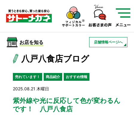
サトーメガネを知る
01
サトーメガネの遠近
02
検査・フィッティング
お店を知る
店舗情報ページへ
03
アフターサービス
サトーメガネについて
八戸八食店ブログ
お店を知る
売れています！
商品紹介
おすすめ情報
2025.08.21 木曜日
サービスを知る
紫外線や光に反応して色が変わるん
です！ 八戸八食店
フレームについて
補聴器
遠近両用