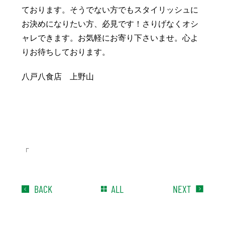
豆知識
レスキュー
ご購入の流れ
レンズ交換
ております。そうでない方でもスタイリッシュに
お決めになりたい方、必見です！さりげなくオシ
お知らせ
会社概要
ャレできます。お気軽にお寄り下さいませ。心よ
りお待ちしております。
お問い合わせ
八戸八食店 上野山
採用情報
プライバシーポリシー
「
BACK
ALL
NEXT