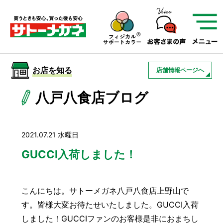
サトーメガネを知る
01
サトーメガネの遠近
02
検査・フィッティング
お店を知る
店舗情報ページへ
03
アフターサービス
サトーメガネについて
八戸八食店ブログ
お店を知る
2021.07.21 水曜日
サービスを知る
GUCCI入荷しました！
こんにちは。サトーメガネ八戸八食店上野山で
フレームについて
補聴器
遠近両用
す。皆様大変お待たせいたしました。GUCCI入荷
しました！GUCCIファンのお客様是非におまちし