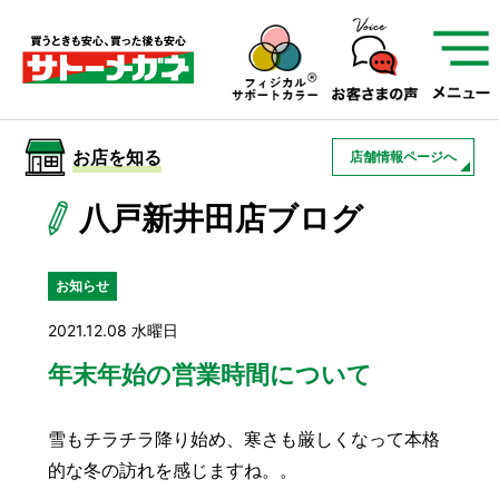
サトーメガネを知る
01
サトーメガネの遠近
02
検査・フィッティング
お店を知る
店舗情報ページへ
03
アフターサービス
サトーメガネについて
八戸新井田店ブログ
お店を知る
お知らせ
2021.12.08 水曜日
サービスを知る
年末年始の営業時間について
フレームについて
補聴器
遠近両用
雪もチラチラ降り始め、寒さも厳しくなって本格
的な冬の訪れを感じますね。。