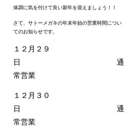
豆知識
レスキュー
ご購入の流れ
レンズ交換
体調に気を付けて良い新年を迎えましょう！！
会社概要
お知らせ
さて、サトーメガネの年末年始の営業時間につい
てのお知らせです。
お問い合わせ
１２月２９
採用情報
プライバシーポリシー
日 通
常営業
１２月３０
日 通
常営業