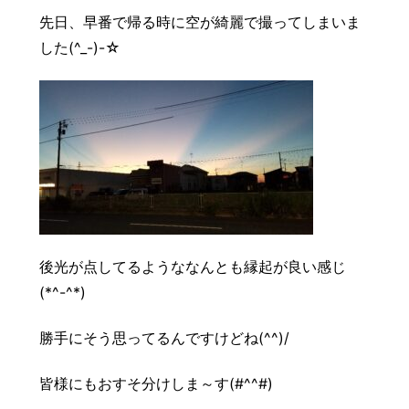
豆知識
レスキュー
ご購入の流れ
レンズ交換
先日、早番で帰る時に空が綺麗で撮ってしまいま
した(^_-)-☆
お知らせ
会社概要
お問い合わせ
採用情報
プライバシーポリシー
後光が点してるようななんとも縁起が良い感じ
(*^-^*)
勝手にそう思ってるんですけどね(^^)/
皆様にもおすそ分けしま～す(#^^#)