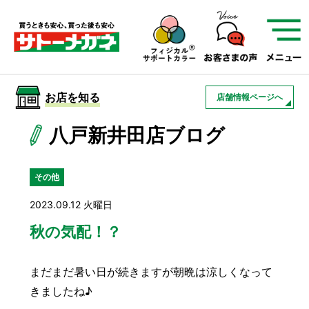
サトーメガネを知る
01
サトーメガネの遠近
02
検査・フィッティング
お店を知る
店舗情報ページへ
03
アフターサービス
サトーメガネについて
八戸新井田店ブログ
お店を知る
その他
2023.09.12 火曜日
サービスを知る
秋の気配！？
フレームについて
補聴器
遠近両用
まだまだ暑い日が続きますが朝晩は涼しくなって
きましたね♪