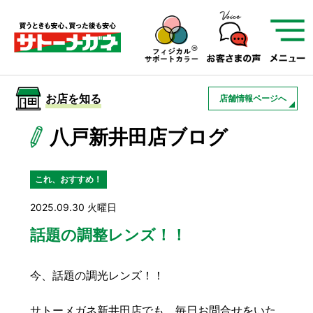
サトーメガネを知る
01
サトーメガネの遠近
02
検査・フィッティング
お店を知る
店舗情報ページへ
03
アフターサービス
サトーメガネについて
八戸新井田店ブログ
お店を知る
これ、おすすめ！
2025.09.30 火曜日
サービスを知る
話題の調整レンズ！！
フレームについて
補聴器
遠近両用
今、話題の調光レンズ！！
サトーメガネ新井田店でも、毎日お問合せをいた