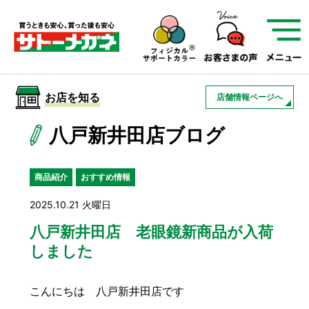
サトーメガネを知る
01
サトーメガネの遠近
02
検査・フィッティング
お店を知る
店舗情報ページへ
03
アフターサービス
サトーメガネについて
八戸新井田店ブログ
お店を知る
商品紹介
おすすめ情報
2025.10.21 火曜日
サービスを知る
八戸新井田店 老眼鏡新商品が入荷
しました
フレームについて
補聴器
遠近両用
こんにちは 八戸新井田店です