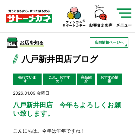
サトーメガネを知る
01
サトーメガネの遠近
02
検査・フィッティング
お店を知る
店舗情報ページへ
03
アフターサービス
サトーメガネについて
八戸新井田店ブログ
お店を知る
売れていま
これ、おすす
商品紹
おすすめ情
す！
め！
介
報
サービスを知る
2026.01.09 金曜日
八戸新井田店 今年もよろしくお願
い致します。
フレームについて
補聴器
遠近両用
こんにちは。今年は午年ですね！