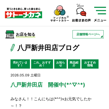
サトーメガネを知る
01
サトーメガネの遠近
02
検査・フィッティング
お店を知る
店舗情報ページへ
03
アフターサービス
サトーメガネについて
八戸新井田店ブログ
お店を知る
売れていま
これ、おすす
お知ら
商品紹
おすすめ
す！
め！
せ
介
情報
サービスを知る
2026.05.09 土曜日
八戸新井田店 開催中(*^▽^*)
フレームについて
補聴器
遠近両用
みなさん！！こんにちは(*^^)vお元気でしたか
～！？