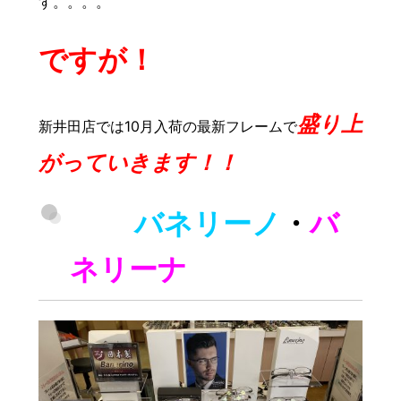
す。。。。
豆知識
レスキュー
ご購入の
レンズ交換
ですが！
会社概要
お知らせ
盛り上
新井田店では10月入荷の最新フレームで
お問い合わせ
がっていきます！！
採用情報
プライバシーポリシー
バネリーノ
・
バ
ネリーナ