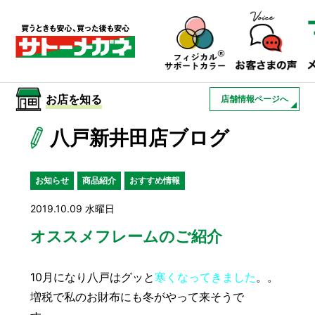
サトーメガネを知る
01
サトーメガネの遠近
お店を知る
店舗情報ページへ
02
検査・フィッティング
八戸新井田店ブログ
03
アフターサービス
サトーメガネについて
お知らせ
商品紹介
おすすめ情報
お店を知る
2019.10.09 水曜日
サービスを知る
オススメフレームのご紹介
10月になり八戸はグッと
寒くなってきました
。。
フレームについて
補聴器
遠近両用
増税で私のお財布にも冬がやって来そうで