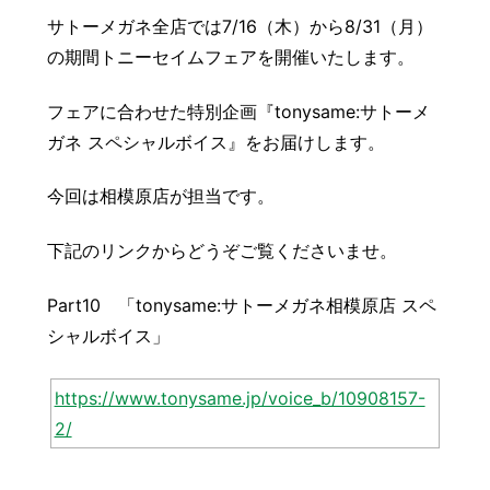
サトーメガネ全店では7/16（木）から8/31（月）
豆知識
レスキュー
ご購入の流
レンズ交換
の期間トニーセイムフェアを開催いたします。
会社概要
お知らせ
フェアに合わせた特別企画『tonysame:サトーメ
ガネ スペシャルボイス』をお届けします。
お問い合わせ
今回は相模原店が担当です。
採用情報
プライバシーポリシー
下記のリンクからどうぞご覧くださいませ。
Part10 「tonysame:サトーメガネ相模原店 スペ
シャルボイス」
https://www.tonysame.jp/voice_b/10908157-
2/