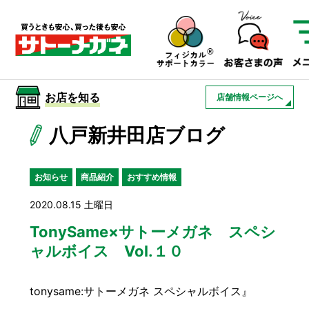
サトーメガネを知る
01
サトーメガネの遠近
お店を知る
店舗情報ページへ
02
検査・フィッティング
八戸新井田店ブログ
03
アフターサービス
サトーメガネについて
お知らせ
商品紹介
おすすめ情報
お店を知る
2020.08.15 土曜日
サービスを知る
TonySame×サトーメガネ スペシ
ャルボイス Vol.１０
フレームについて
補聴器
遠近両用
tonysame:サトーメガネ スペシャルボイス』