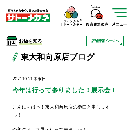
サトーメガネを知る
01
サトーメガネの遠近
02
検査・フィッティング
お店を知る
店舗情報ページへ
03
アフターサービス
サトーメガネについて
東大和向原店ブログ
お店を知る
2021.10.21 木曜日
サービスを知る
今年は行って参りました！展示会！
こんにちはっ！東大和向原店の樋口と申します
フレームについて
補聴器
遠近両用
っ！
今年のメガネ展へ行って来ました！