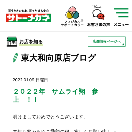
サトーメガネを知る
01
サトーメガネの遠近
02
検査・フィッティング
お店を知る
店舗情報ページへ
03
アフターサービス
サトーメガネについて
東大和向原店ブログ
お店を知る
2022.01.09 日曜日
サービスを知る
２０２２年 サムライ翔 参
上 ！！
フレームについて
補聴器
遠近両用
明けましておめでとうございます。
本年も変わらぬご愛顧の程、宜しくお願い申し上