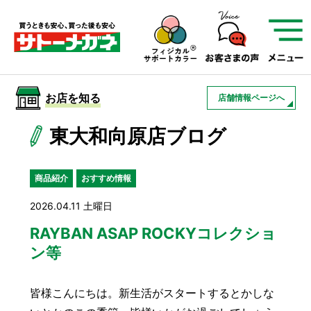
サトーメガネを知る
01
サトーメガネの遠近
02
検査・フィッティング
お店を知る
店舗情報ページへ
03
アフターサービス
サトーメガネについて
東大和向原店ブログ
お店を知る
商品紹介
おすすめ情報
2026.04.11 土曜日
サービスを知る
RAYBAN ASAP ROCKYコレクショ
ン等
フレームについて
補聴器
遠近両用
皆様こんにちは。新生活がスタートするとかしな