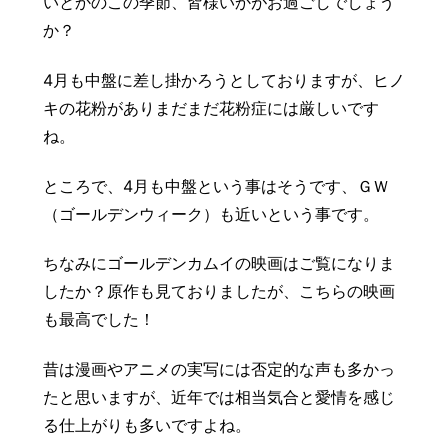
いとかのこの季節、皆様いかがお過ごしでしょう
豆知識
レスキュー
ご購入の流れ
レンズ交換
か？
お知らせ
会社概要
4月も中盤に差し掛かろうとしておりますが、ヒノ
キの花粉がありまだまだ花粉症には厳しいです
お問い合わせ
ね。
採用情報
プライバシーポリシー
ところで、4月も中盤という事はそうです、ＧＷ
（ゴールデンウィーク）も近いという事です。
ちなみにゴールデンカムイの映画はご覧になりま
したか？原作も見ておりましたが、こちらの映画
も最高でした！
昔は漫画やアニメの実写には否定的な声も多かっ
たと思いますが、近年では相当気合と愛情を感じ
る仕上がりも多いですよね。