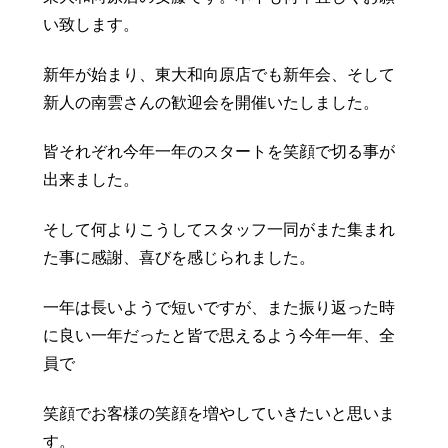
豆知識
レスキュー
ご購入の流れ
レンズ交換
い致します。
お知らせ
会社概要
新年が始まり、東大和向原店でも新年会、そして
新人の南雲さんの歓迎会を開催いたしました。
お問い合わせ
皆それぞれ今年一年のスタートを笑顔で切る事が
採用情報
プライバシーポリシー
出来ました。
そして何よりこうしてスタッフ一同がまた集まれ
た事に感謝、喜びを感じられました。
一年は長いようで短いですが、また振り返った時
に良い一年だったと皆で思えるよう今年一年、全
員で
笑顔でお客様の笑顔を増やしていきたいと思いま
す。