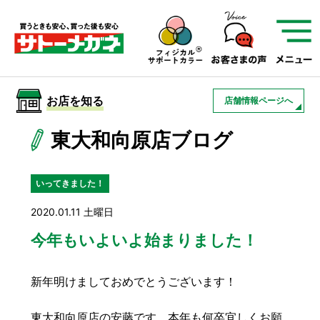
サトーメガネを知る
01
サトーメガネの遠近
02
検査・フィッティング
お店を知る
店舗情報ページへ
03
アフターサービス
サトーメガネについて
東大和向原店ブログ
お店を知る
いってきました！
2020.01.11 土曜日
サービスを知る
今年もいよいよ始まりました！
フレームについて
補聴器
遠近両用
新年明けましておめでとうございます！
東大和向原店の安藤です。本年も何卒宜しくお願