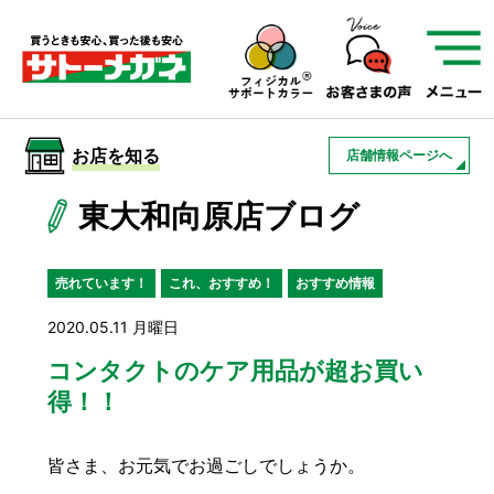
サトーメガネを知る
01
サトーメガネの遠近
02
検査・フィッティング
お店を知る
店舗情報ページへ
03
アフターサービス
サトーメガネについて
東大和向原店ブログ
お店を知る
売れています！
これ、おすすめ！
おすすめ情報
2020.05.11 月曜日
サービスを知る
コンタクトのケア用品が超お買い
得！！
フレームについて
補聴器
遠近両用
皆さま、お元気でお過ごしでしょうか。