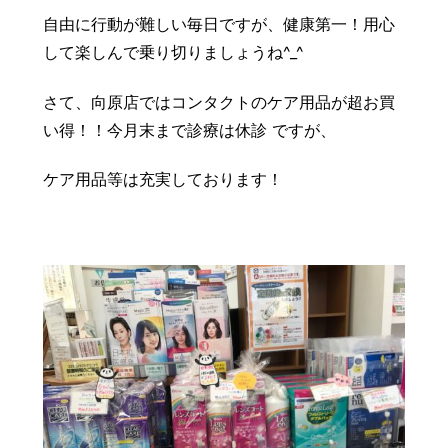
豆知識
レスキュー
ご購入の流れ
レンズ交換
自由に行動が難しい毎日ですが、健康第一！用心
して楽しんで乗り切りましょうね^_^
お知らせ
会社概要
さて、向原店ではコンタクトのケア用品が超お買
お問い合わせ
い得！！今月末まで診療は休診 ですが、
採用情報
プライバシーポリシー
ケア用品等は充実しております！