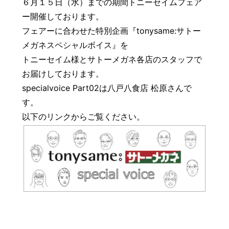
６月１５日（水）までの期間トニーセイムフェア
豆知識
レスキュー
ご購入の流れ
レンズ交換
ー開催しております。
フェアーに合わせた特別企画『tonysame:サトー
お知らせ
会社概要
メガネスペシャルボイス』を
トニーセイム様とサトーメガネ各店のスタッフで
お問い合わせ
お届けしております。
specialvoice Part02は八戸八食店 松原さんで
採用情報
プライバシーポリシー
す。
以下のリンクからご覧ください。