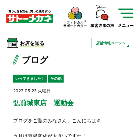
サトーメガネを知る
01
サトーメガネの遠近
02
検査・フィッティング
お店を知る
店舗情報ページへ
03
アフターサービス
サトーメガネについて
ブログ
お店を知る
いってきました！
その他
2023.05.23 火曜日
サービスを知る
弘前城東店 運動会
フレームについて
補聴器
遠近両用
ブログをご覧のみなさん、こんにちは☺
五月は気温変化が大きいですね！