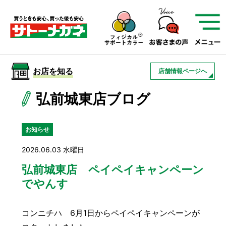
サトーメガネを知る
01
サトーメガネの遠近
02
検査・フィッティング
お店を知る
店舗情報ページへ
03
アフターサービス
サトーメガネについて
弘前城東店ブログ
お店を知る
お知らせ
2026.06.03 水曜日
サービスを知る
弘前城東店 ペイペイキャンペーン
でやんす
フレームについて
補聴器
遠近両用
コンニチハ 6月1日からペイペイキャンペーンが