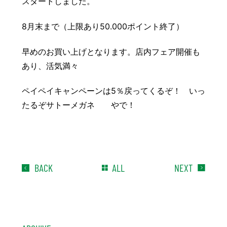
スタートしました。
豆知識
レスキュー
ご購入の流れ
レンズ交換
8月末まで（上限あり50.000ポイント終了）
お知らせ
会社概要
早めのお買い上げとなります。店内フェア開催も
お問い合わせ
あり、活気満々
採用情報
プライバシーポリシー
ペイペイキャンペーンは5％戻ってくるぞ！ いっ
たるぞサトーメガネ やで！
BACK
ALL
NEXT