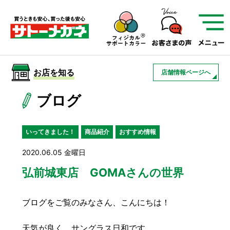
サトーメガネを知る
01
サトーメガネの遠近
02
検査・フィッティング
お店を知る
店舗情報ページへ
03
アフターサービス
サトーメガネについて
ブログ
お店を知る
いってきました！
商品紹介
おすすめ情報
2020.06.05 金曜日
サービスを知る
弘前城東店 GOMAさんの世界
フレームについて
補聴器
遠近両用
ブログをご覧のみなさん、こんにちは！
天気が良く、サングラス日和です。