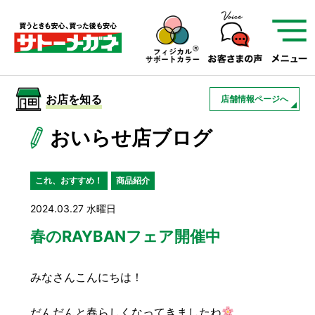
サトーメガネを知る
01
サトーメガネの遠近
02
検査・フィッティング
お店を知る
店舗情報ページへ
03
アフターサービス
サトーメガネについて
おいらせ店ブログ
お店を知る
これ、おすすめ！
商品紹介
2024.03.27 水曜日
サービスを知る
春のRAYBANフェア開催中
フレームについて
補聴器
遠近両用
みなさんこんにちは！
だんだんと春らしくなってきましたね