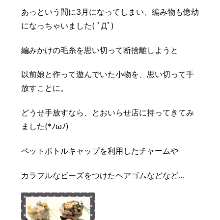
豆知識
レスキュー
ご購入の流れ
レンズ交換
あっという間に3月になってしまい、編み物も億劫
になっちゃいました( ﾟДﾟ)
お知らせ
会社概要
編みかけの毛糸を思い切って断捨離しようと
お問い合わせ
以前娘と作って遊んでいた小物を、思い切って手
採用情報
プライバシーポリシー
放すことに。
どうせ手放すなら、とおいらせ店に持ってきてみ
ました(*ﾉωﾉ)
ペットボトルキャップを利用したチャームや
カラフルなビーズをつけたヘアゴムなどなど…