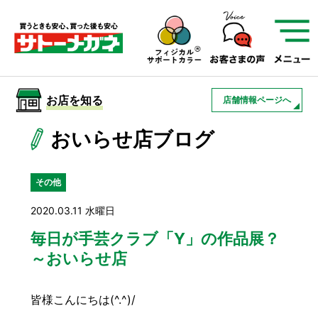
サトーメガネを知る
01
サトーメガネの遠近
02
検査・フィッティング
お店を知る
店舗情報ページへ
03
アフターサービス
サトーメガネについて
おいらせ店ブログ
お店を知る
その他
2020.03.11 水曜日
サービスを知る
毎日が手芸クラブ「Y」の作品展？
～おいらせ店
フレームについて
補聴器
遠近両用
皆様こんにちは(^.^)/