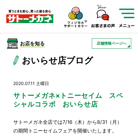
サトーメガネを知る
01
サトーメガネの遠近
02
検査・フィッティング
お店を知る
店舗情報ページへ
03
アフターサービス
サトーメガネについて
おいらせ店ブログ
お店を知る
2020.07.11 土曜日
サービスを知る
サトーメガネ×トニーセイム スペ
シャルコラボ おいらせ店
フレームについて
補聴器
遠近両用
サトーメガネ全店では7/16（木）から8/31（月）
の期間トニーセイムフェアを開催いたします。