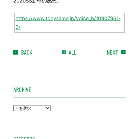
2020SS新作の感想」
https://www.tonysame.jp/voice_b/10907961-
2/
BACK
ALL
NEXT
ARCHIVE