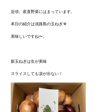
豆知識
レスキュー
ご購入の流れ
レンズ交換
近頃、産直野菜にはまっています。
お知らせ
会社概要
本日の紹介は淡路島の玉ねぎ☆
お問い合わせ
美味しいですね〜。
採用情報
プライバシーポリシー
新玉ねぎは生が美味
スライスしても涙が出ない！