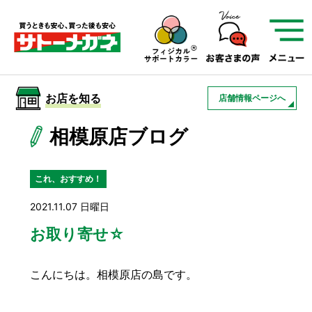
サトーメガネを知る
01
サトーメガネの遠近
02
検査・フィッティング
お店を知る
店舗情報ページへ
03
アフターサービス
サトーメガネについて
相模原店ブログ
お店を知る
これ、おすすめ！
2021.11.07 日曜日
サービスを知る
お取り寄せ☆
フレームについて
補聴器
遠近両用
こんにちは。相模原店の島です。