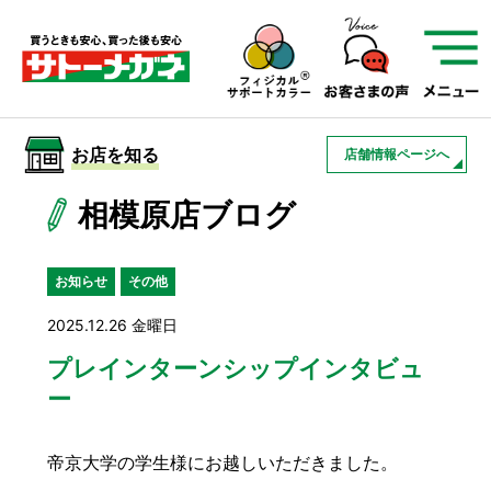
サトーメガネを知る
01
サトーメガネの遠近
02
検査・フィッティング
お店を知る
店舗情報ページへ
03
アフターサービス
サトーメガネについて
相模原店ブログ
お店を知る
お知らせ
その他
2025.12.26 金曜日
サービスを知る
プレインターンシップインタビュ
ー
フレームについて
補聴器
遠近両用
帝京大学の学生様にお越しいただきました。