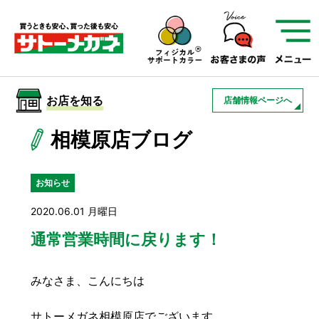
サトーメガネを知る
01
サトーメガネの遠近
02
検査・フィッティング
お店を知る
店舗情報ページへ
03
アフターサービス
サトーメガネについて
相模原店ブログ
お店を知る
お知らせ
2020.06.01 月曜日
サービスを知る
通常営業時間に戻ります！
フレームについて
補聴器
遠近両用
みなさま、こんにちは
サトーメガネ相模原店でございます