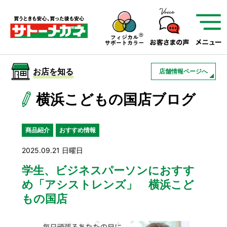
サトーメガネを知る
01
サトーメガネの遠近
02
検査・フィッティング
お店を知る
店舗情報ページへ
03
アフターサービス
サトーメガネについて
横浜こどもの国店ブログ
お店を知る
商品紹介
おすすめ情報
2025.09.21 日曜日
サービスを知る
学生、ビジネスパーソンにおすす
め「アシストレンズ」 横浜こど
フレームについて
補聴器
遠近両用
もの国店