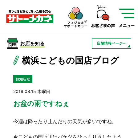
サトーメガネを知る
01
サトーメガネの遠近
02
検査・フィッティング
お店を知る
店舗情報ページへ
03
アフターサービス
サトーメガネについて
横浜こどもの国店ブログ
お店を知る
お知らせ
2019.08.15 木曜日
サービスを知る
お盆の雨ですねぇ
フレームについて
補聴器
遠近両用
今週は降ったり止んだりの天気が多いですね。
今こどもの国近辺はバケツをひっくり返したよう