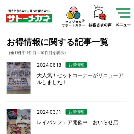
サトーメガネを知る
01
サトーメガネの遠近
お得情報に関する記事一覧
02
検査・フィッティング
（全11件中 1件目～10件目を表示）
03
アフターサービス
サトーメガネについて
2024.06.18
お得情報
お店を知る
大人気！セットコーナーがリニューア
ルしました！
サービスを知る
2024.03.11
お得情報
フレームについて
補聴器
遠近両用
レイバンフェア開催中 おいらせ店