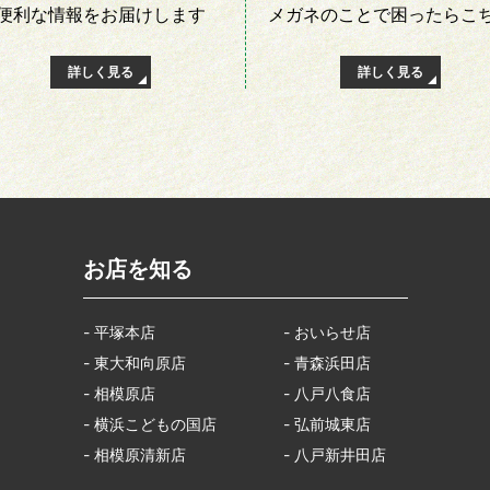
便利な情報を
お届けします
メガネのことで
困ったらこ
詳しく見る
詳しく見る
お店を知る
- 平塚本店
- おいらせ店
- 東大和向原店
- 青森浜田店
- 相模原店
- 八戸八食店
- 横浜こどもの国店
- 弘前城東店
- 相模原清新店
- 八戸新井田店