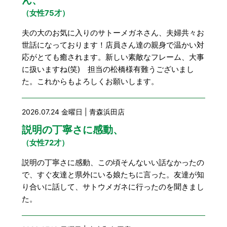
豆知識
レスキュー
ご購入の流れ
レンズ交換
（女性75才）
夫の大のお気に入りのサトーメガネさん、夫婦共々お
お知らせ
会社概要
世話になっております！店員さん達の親身で温かい対
応がとても癒されます。新しい素敵なフレーム、大事
お問い合わせ
に扱いますね(笑) 担当の松橋様有難うございまし
た。これからもよろしくお願いします。
採用情報
プライバシーポリシー
2026.07.24 金曜日 | 青森浜田店
説明の丁寧さに感動、
（女性72才）
説明の丁寧さに感動、この頃そんないい話なかったの
で、すぐ友達と県外にいる娘たちに言った。友達が知
り合いに話して、サトウメガネに行ったのを聞きまし
た。