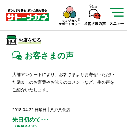
サトーメガネを知る
01
サトーメガネの遠近
02
検査・フィッティング
お店を知る
03
アフターサービス
サトーメガネについて
お客さまの声
お店を知る
店舗アンケートにより、お客さまよりお寄せいただい
た励ましのお言葉やお叱りのコメントなど、
生の声を
サービスを知る
ご紹介いたします。
フレームについて
補聴器
遠近両用
2018.04.22 日曜日 | 八戸八食店
先日初めて･･･
（男性84才）