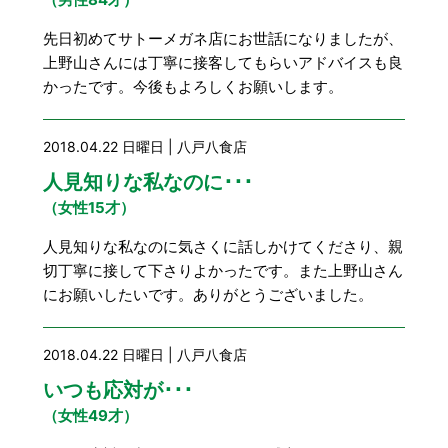
豆知識
レスキュー
ご購入の流れ
レンズ交換
先日初めてサトーメガネ店にお世話になりましたが、
上野山さんには丁寧に接客してもらいアドバイスも良
お知らせ
会社概要
かったです。今後もよろしくお願いします。
お問い合わせ
2018.04.22 日曜日 | 八戸八食店
採用情報
プライバシーポリシー
人見知りな私なのに･･･
（女性15才）
人見知りな私なのに気さくに話しかけてくださり、親
切丁寧に接して下さりよかったです。また上野山さん
にお願いしたいです。ありがとうございました。
2018.04.22 日曜日 | 八戸八食店
いつも応対が･･･
（女性49才）