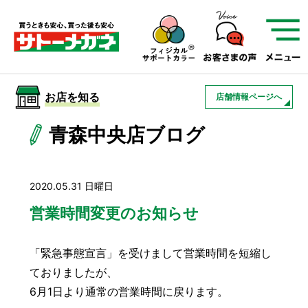
サトーメガネを知る
01
サトーメガネの遠近
02
検査・フィッティング
お店を知る
店舗情報ページへ
03
アフターサービス
サトーメガネについて
青森中央店ブログ
お店を知る
2020.05.31 日曜日
サービスを知る
営業時間変更のお知らせ
「緊急事態宣言」を受けまして営業時間を短縮し
フレームについて
補聴器
遠近両用
ておりましたが、
6月1日より通常の営業時間に戻ります。