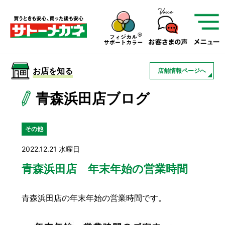
サトーメガネを知る
01
サトーメガネの遠近
02
検査・フィッティング
お店を知る
店舗情報ページへ
03
アフターサービス
サトーメガネについて
青森浜田店ブログ
お店を知る
その他
2022.12.21 水曜日
サービスを知る
青森浜田店 年末年始の営業時間
フレームについて
補聴器
遠近両用
青森浜田店の年末年始の営業時間です。