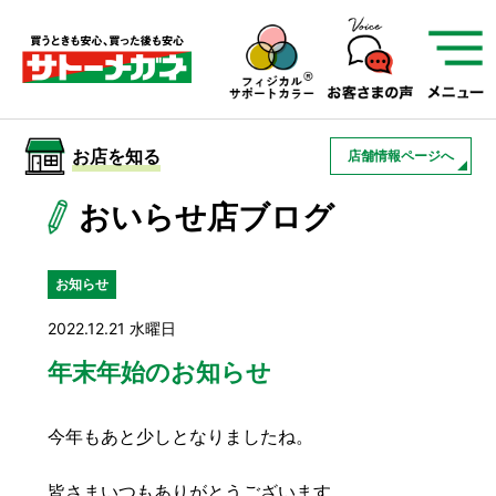
サトーメガネを知る
01
サトーメガネの遠近
02
検査・フィッティング
お店を知る
店舗情報ページへ
03
アフターサービス
サトーメガネについて
おいらせ店ブログ
お店を知る
お知らせ
2022.12.21 水曜日
サービスを知る
年末年始のお知らせ
フレームについて
補聴器
遠近両用
今年もあと少しとなりましたね。
皆さまいつもありがとうございます。