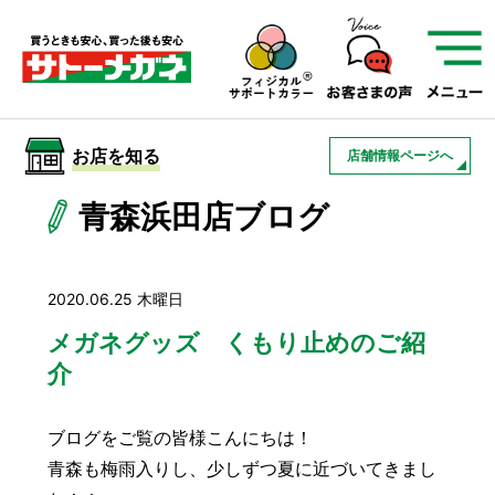
サトーメガネを知る
01
サトーメガネの遠近
02
検査・フィッティング
お店を知る
店舗情報ページへ
03
アフターサービス
サトーメガネについて
青森浜田店ブログ
お店を知る
2020.06.25 木曜日
サービスを知る
メガネグッズ くもり止めのご紹
介
フレームについて
補聴器
遠近両用
ブログをご覧の皆様こんにちは！
青森も梅雨入りし、少しずつ夏に近づいてきまし