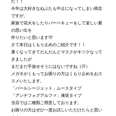
た！！
豆知識
レスキュー
ご購入の流れ
レンズ交換
今年は大好きなねぶたも中止になってしまい残念
ですが、
お知らせ
会社概要
家族で花火をしたりバーベキューをして楽しい夏
の思い出を
お問い合わせ
作りたいと思います♡
さて本日はくもり止めのご紹介です！！
採用情報
プライバシーポリシー
暑くなってきてだんだんとマスクがキツクなって
きましたが
まだまだ手放せそうにはないですね（汗）
メガネがくもってお困りの方はくもり止めをおス
スメいたします。
「パールシージェット」ムースタイプ
「アンチフォグアルファ」液状タイプ
当店では二種類ご用意しております。
お困りの方はぜひ一度お試しいただけたらと思い