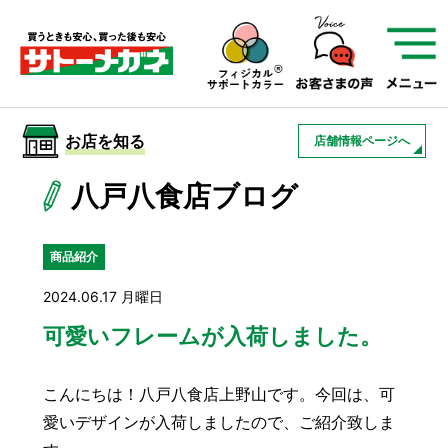
サトーメガネを知る
01
サトーメガネの遠近
02
検査・フィッティング
お店を知る
店舗情報ページへ
03
アフターサービス
サトーメガネについて
八戸八食店ブログ
お店を知る
商品紹介
2024.06.17 月曜日
サービスを知る
可愛いフレームが入荷しました。
フレームについて
補聴器
遠近両用
こんにちは！八戸八食店上野山です。今回は、可
愛いデザインが入荷しましたので、ご紹介致しま