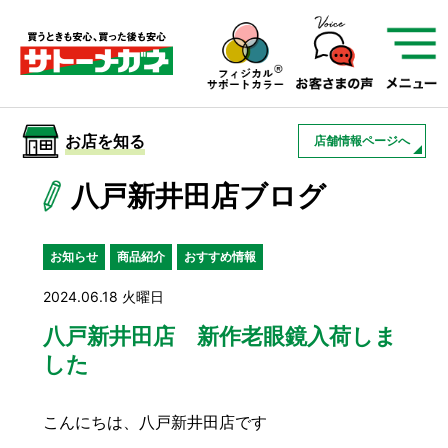
サトーメガネを知る
01
サトーメガネの遠近
02
検査・フィッティング
お店を知る
店舗情報ページへ
03
アフターサービス
サトーメガネについて
八戸新井田店ブログ
お店を知る
お知らせ
商品紹介
おすすめ情報
2024.06.18 火曜日
サービスを知る
八戸新井田店 新作老眼鏡入荷しま
した
フレームについて
補聴器
遠近両用
こんにちは、八戸新井田店です