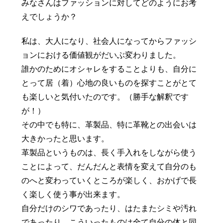
みなさんはファッションに対してどのようにお考
豆知識
レスキュー
ご購入の流れ
レンズ交換
えでしょうか？
お知らせ
会社概要
私は、大人になり、社会人になってからファッシ
ョンにおける価値観がだいぶ変わりました。
お問い合わせ
誰かのためにオシャレをすることよりも、自分に
とって居（着）心地の良いものを探すことがとて
採用情報
プライバシーポリシー
も楽しいと気付いたのです。（勝手な解釈です
が！）
その中でも特に、革製品、特に革靴との出会いは
大きかったと思います。
革製品というものは、長く手入れをしながら使う
ことによって、だんだんと表情を変えて自分のも
のへと変わっていくところが楽しく、おかげで長
く楽しく使う事が出来ます。
自分だけのシワであったり、はたまたシミや汚れ
であったり、こういったものは全て自分の体と同