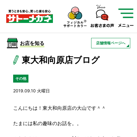
サトーメガネを知る
01
サトーメガネの遠近
02
検査・フィッティング
お店を知る
店舗情報ページへ
03
アフターサービス
サトーメガネについて
東大和向原店ブログ
お店を知る
その他
2019.09.10 火曜日
サービスを知る
こんにちは！東大和向原店の大山です＾＾
フレームについて
補聴器
遠近両用
たまには私の趣味のお話を。。